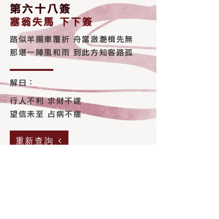
第六十八簽
塞翁失馬 下下簽
路似羊腸車覆折 舟當瀲灔楫先無
那堪一陣風和雨 到此方知客路孤
解曰：
行人不利 求財不遂
望信未至 占病不瘥
重新查詢